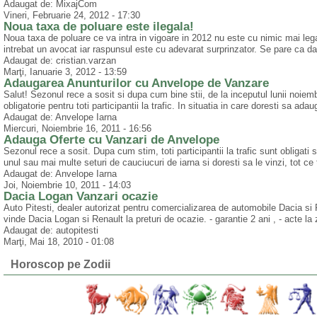
Adaugat de: MixajCom
Vineri, Februarie 24, 2012 - 17:30
Noua taxa de poluare este ilegala!
Noua taxa de poluare ce va intra in vigoare in 2012 nu este cu nimic mai leg
intrebat un avocat iar raspunsul este cu adevarat surprinzator. Se pare ca dac
Adaugat de: cristian.varzan
Marţi, Ianuarie 3, 2012 - 13:59
Adaugarea Anunturilor cu Anvelope de Vanzare
Salut! Sezonul rece a sosit si dupa cum bine stii, de la inceputul lunii noie
obligatorie pentru toti participantii la trafic. In situatia in care doresti sa ada
Adaugat de: Anvelope Iarna
Miercuri, Noiembrie 16, 2011 - 16:56
Adauga Oferte cu Vanzari de Anvelope
Sezonul rece a sosit. Dupa cum stim, toti participantii la trafic sunt obligat
unul sau mai multe seturi de cauciucuri de iarna si doresti sa le vinzi, tot ce t
Adaugat de: Anvelope Iarna
Joi, Noiembrie 10, 2011 - 14:03
Dacia Logan Vanzari ocazie
Auto Pitesti, dealer autorizat pentru comercializarea de automobile Dacia si Re
vinde Dacia Logan si Renault la preturi de ocazie. - garantie 2 ani , - acte la zi
Adaugat de: autopitesti
Marţi, Mai 18, 2010 - 01:08
Horoscop pe Zodii