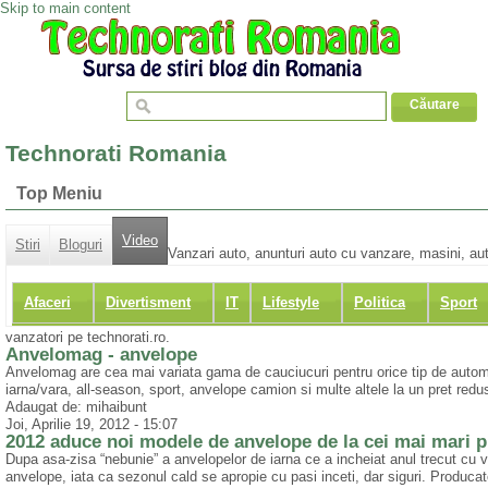
Skip to main content
Technorati Romania
Top Meniu
Video
Stiri
Bloguri
Vanzari auto, anunturi auto cu vanzare, masini, au
Afaceri
Divertisment
IT
Lifestyle
Politica
Sport
vanzatori pe technorati.ro.
Anvelomag - anvelope
Anvelomag are cea mai variata gama de cauciucuri pentru orice tip de automo
iarna/vara, all-season, sport, anvelope camion si multe altele la un pret red
Adaugat de: mihaibunt
Joi, Aprilie 19, 2012 - 15:07
2012 aduce noi modele de anvelope de la cei mai mari p
Dupa asa-zisa “nebunie” a anvelopelor de iarna ce a incheiat anul trecut cu v
anvelope, iata ca sezonul cald se apropie cu pasi inceti, dar siguri. Producat