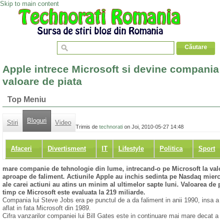
Skip to main content
Apple intrece Microsoft si devine compania
valoare de piata
Top Meniu
Bloguri
Stiri
Video
Trimis de
technorati
on Joi, 2010-05-27 14:48
Afaceri
Divertisment
IT
Lifestyle
Politica
Sport
mare companie de tehnologie din lume, intrecand-o pe Microsoft la valoa
aproape de faliment. Actiunile Apple au inchis sedinta pe Nasdaq miercu
ale carei actiuni au atins un minim al ultimelor sapte luni. Valoarea de p
timp ce Microsoft este evaluata la 219 miliarde.
Compania lui Steve Jobs era pe punctul de a da faliment in anii 1990, insa a
aflat in fata Microsoft din 1989.
Cifra vanzarilor companiei lui Bill Gates este in continuare mai mare decat