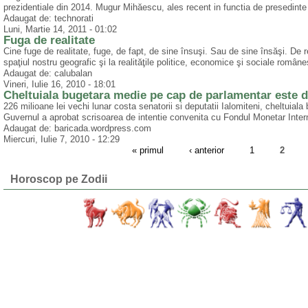
prezidentiale din 2014. Mugur Mihăescu, ales recent in functia de presedinte e
Adaugat de: technorati
Luni, Martie 14, 2011 - 01:02
Fuga de realitate
Cine fuge de realitate, fuge, de fapt, de sine însuşi. Sau de sine însăşi. De r
spaţiul nostru geografic şi la realităţile politice, economice şi sociale român
Adaugat de: calubalan
Vineri, Iulie 16, 2010 - 18:01
Cheltuiala bugetara medie pe cap de parlamentar este de
226 milioane lei vechi lunar costa senatorii si deputatii Ialomiteni, cheltuial
Guvernul a aprobat scrisoarea de intentie convenita cu Fondul Monetar Internat
Adaugat de: baricada.wordpress.com
Miercuri, Iulie 7, 2010 - 12:29
« primul
‹ anterior
1
2
Horoscop pe Zodii