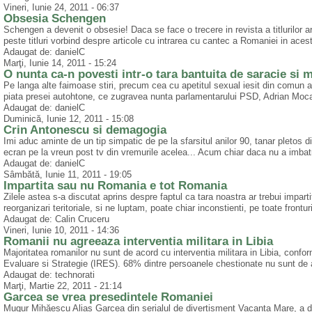
Vineri, Iunie 24, 2011 - 06:37
Obsesia Schengen
Schengen a devenit o obsesie! Daca se face o trecere in revista a titlurilor artic
peste titluri vorbind despre articole cu intrarea cu cantec a Romaniei in aces
Adaugat de: danielC
Marţi, Iunie 14, 2011 - 15:24
O nunta ca-n povesti intr-o tara bantuita de saracie si m
Pe langa alte faimoase stiri, precum cea cu apetitul sexual iesit din comun
piata presei autohtone, ce zugravea nunta parlamentarului PSD, Adrian Mocan
Adaugat de: danielC
Duminică, Iunie 12, 2011 - 15:08
Crin Antonescu si demagogia
Imi aduc aminte de un tip simpatic de pe la sfarsitul anilor 90, tanar pleto
ecran pe la vreun post tv din vremurile acelea... Acum chiar daca nu a imbatr
Adaugat de: danielC
Sâmbătă, Iunie 11, 2011 - 19:05
Impartita sau nu Romania e tot Romania
Zilele astea s-a discutat aprins despre faptul ca tara noastra ar trebui imparti
reorganizari teritoriale, si ne luptam, poate chiar inconstienti, pe toate front
Adaugat de: Calin Cruceru
Vineri, Iunie 10, 2011 - 14:36
Romanii nu agreeaza interventia militara in Libia
Majoritatea romanilor nu sunt de acord cu interventia militara in Libia, confo
Evaluare si Strategie (IRES). 68% dintre persoanele chestionate nu sunt de ac
Adaugat de: technorati
Marţi, Martie 22, 2011 - 21:14
Garcea se vrea presedintele Romaniei
Mugur Mihăescu Alias Garcea din serialul de divertisment Vacanta Mare, a dec