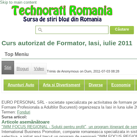
Skip to main content
Curs autorizat de Formator, Iasi, iulie 2011
Top Meniu
Stiri
Bloguri
Video
Trimis de Anonymous on Dum, 2011-07-03 08:28
Anunturi Auto
Arta si Divertisment
Diverse
Economie
EURO PERSONAL SRL - societate specializata pe activitatea de formare prof
Formare Profesionala a Adultilor Bucuresti) organizeaza la Iasi in luna iu
Termen:
Fonduri
Sursa articol:
Articole asemănătoare
"IMM FOCUS REGIONAL - Solutii pentru profit", un program itinerant de semin
International Business Promotion, companie romaneasca specializata in sist
selectiva, a initiat anul trecut un program de seminarii "IMM FOCUS REGIONA