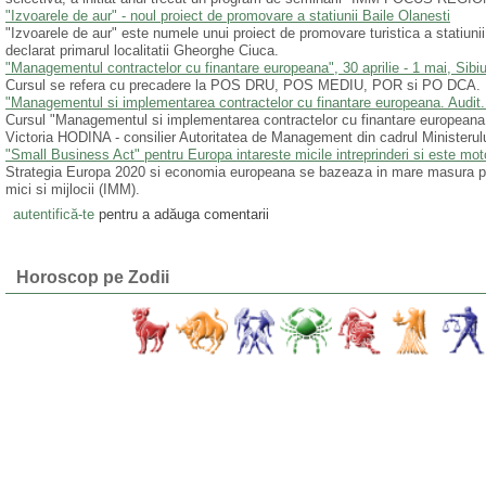
"Izvoarele de aur" - noul proiect de promovare a statiunii Baile Olanesti
"Izvoarele de aur" este numele unui proiect de promovare turistica a statiuni
declarat primarul localitatii Gheorghe Ciuca.
"Managementul contractelor cu finantare europeana", 30 aprilie - 1 mai, Sibi
Cursul se refera cu precadere la POS DRU, POS MEDIU, POR si PO DCA.
"Managementul si implementarea contractelor cu finantare europeana. Audit. A
Cursul "Managementul si implementarea contractelor cu finantare europeana. Au
Victoria HODINA - consilier Autoritatea de Management din cadrul Ministerului
"Small Business Act" pentru Europa intareste micile intreprinderi si este mot
Strategia Europa 2020 si economia europeana se bazeaza in mare masura pe va
mici si mijlocii (IMM).
autentifică-te
pentru a adăuga comentarii
Horoscop pe Zodii