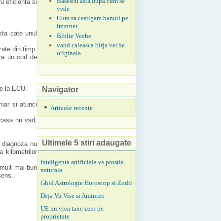
Basescu asta dupa cum se
u eficienta si
vede
Cum sa castigam banuti pe
internet
sta cate unul
Biblie Veche
vand caleasca birja veche
zate din timp.
originala
za un cod de
de la ECU.
Navigator
iar si atunci
Articole recente
acasa nu vad,
Ultimele 5 stiri adaugate
, diagnoza nu
 kilometrilor
Inteligenta artificiala vs prostia
 mult mai bun
naturala
sens.
Ghid Astrologie Horoscop si Zodii
Deja Vu Vise si Amintiri
UE nu vrea taxe zero pe
proprietate