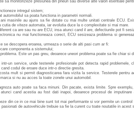
te sa monitorizeze presiunea din pneuri sau diverse alte valori esentiale pentr
nctioneze intregul sistem;
at automobilul sa poata functiona in parametri normali.
ii ani masinile au ajuns sa fie dotate cu mai multe unitati centrale ECU. Exi
au cutia de viteze automata, iar evolutia duce la o complexitate si mai mare.
diferent ca are sau nu are ECU, insa atunci cand il are, defectiunile pot fi sesi
lectronica nu mai functioneaza corect, ECU sesizeaza problema si generea
 ce se descopera eroarea, urmeaza o serie de alti pasi cum ar fi:
fiecare componenta a sistemului;
roblema. Este un pas greu, deoarece uneori problema poate sa fie chiar si 
intr-un service, unde testerele profesionale pot detecta rapid problemele, ch
cand codul de eroare duce intr-o directie gresita.
costa mult si permit diagnosticarea fara vizita la service. Testerele pentru 
ltimarca si nu au acces la toate zonele unui automobil.
diagnoza auto poate sa faca minuni. Din pacate, exista limite. Spre exemplu
 atunci cand acestia au fost dati inapoi, deoarece procesul de imputinare a
eze din ce in ce mai bine sunt tot mai performante si vor permite un control
 pasionati de autovehicule trebuie sa fie la curent cu toate noutatile in acest 