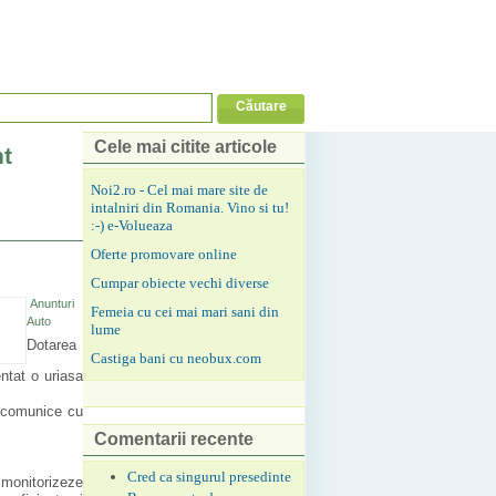
Cele mai citite articole
nt
Noi2.ro - Cel mai mare site de
intalniri din Romania. Vino si tu!
:-) e-Volueaza
Oferte promovare online
Cumpar obiecte vechi diverse
Anunturi
Femeia cu cei mai mari sani din
Auto
lume
Dotarea
Castiga bani cu neobux.com
ntat o uriasa
comunice cu
Comentarii recente
Cred ca singurul presedinte
 monitorizeze