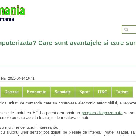
puterizata? Care sunt avantajele si care su
 Mar, 2020-04-14 16:41
Diverse
Economie
Sanatate
Sport
IT&C
Turism
adica unitati de comanda care sa controleze electronic automobilul, a repreze
mare este faptul ca ECU a permis ca printr-un
program diagnoza auto
sa se 
emele pe care acesta le are, in doar cateva minute.
 o multime de lucruri interesante:
 cu ajutorul unor senzor pozitionati pe piesele de interes. Poate, asadar, sa